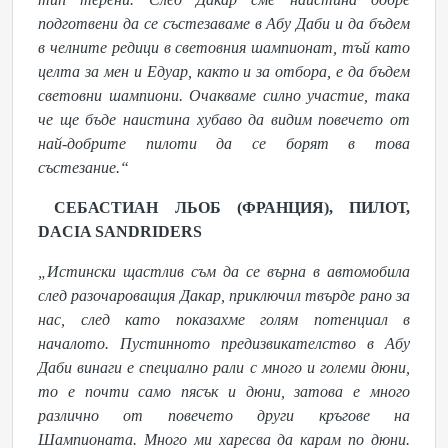
подготвени да се състезаваме в Абу Даби и да бъдем
в челните редици в световния шампионат, тъй като
целта за мен и Едуар, както и за отбора, е да бъдем
световни шампиони. Очакваме силно участие, така
че ще бъде наистина хубаво да видим повечето от
най-добрите пилоти да се борят в това
състезание.“
СЕБАСТИАН ЛЬОБ (ФРАНЦИЯ), ПИЛОТ,
DACIA SANDRIDERS
„Истински щастлив съм да се върна в автомобила
след разочароващия Дакар, приключил твърде рано за
нас, след като показахме голям потенциал в
началото.
Пустинното предизвикателство в Абу
Даби винаги е специално рали с много и големи дюни,
то е почти само пясък и дюни, затова е много
различно от повечето други кръгове на
Шампионата. Много ми харесва да карам по дюни.