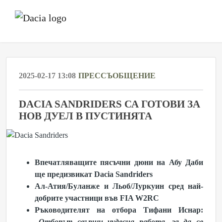
2025-02-17 13:08
ПРЕССЪОБЩЕНИЕ
DACIA SANDRIDERS СА ГОТОВИ ЗА
НОВ ДУЕЛ В ПУСТИНЯТА
Впечатляващите пясъчни дюни на Абу Даби
ще предизвикат Dacia Sandriders
Ал-Атия/Буланже и Льоб/Луркуин сред най-
добрите участници във FIA W2RC
Ръководителят на отбора Тифани Иснар:
„
Отборът свърши чудесна работа, за да се