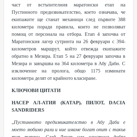
част от встъпителния маратонски етап на
Пустинното предизвикателство, което означава, че
екипажите ще станат механици след първите 388
километра поради правила, които не позволяват
помощ от персонала на отбора. Етап 4 започва от
Маратонския лагер сутринта на 26 февруари с 394-
километров маршрут, който отвежда екипажите
обратно в Мезира. Етап 5 на 27 февруари започва в
Мезира и завършва на 364 километра в Абу Даби. С
изключение на пролога, общо 1175 изминати
километра делят от крайното класиране.
КЛЮЧОВИ ЦИТАТИ
НАСЕР АЛ-АТИЯ (КАТАР), ПИЛОТ, DACIA
SANDRIDERS
„
Пустинното предизвикателство в Абу Даби
е
моето любимо рали и ние имаме богат опит с такъв
тип терени. След Дакар сме наистина добре