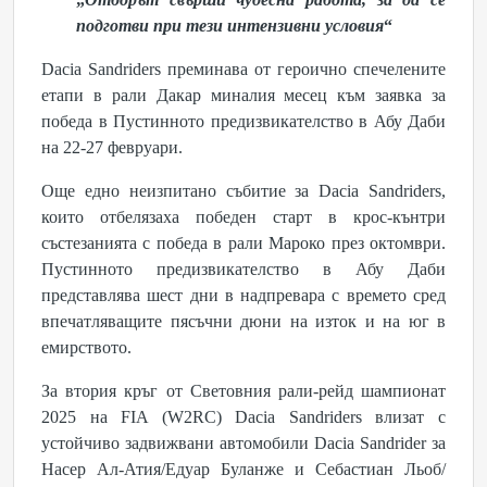
подготви при тези интензивни условия
“
Dacia Sandriders преминава от героично спечелените
етапи в рали Дакар миналия месец към заявка за
победа в Пустинното предизвикателство в Абу Даби
на 22-27 февруари.
Още едно неизпитано събитие за Dacia Sandriders,
които отбелязаха победен старт в крос-кънтри
състезанията с победа в рали Мароко през октомври.
Пустинното предизвикателство в Абу Даби
представлява шест дни в надпревара с времето сред
впечатляващите пясъчни дюни на изток и на юг в
емирството.
За втория кръг от Световния рали-рейд шампионат
2025 на FIA (W2RC) Dacia Sandriders влизат с
устойчиво задвижвани автомобили Dacia Sandrider за
Насер Ал-Атия/Едуар Буланже и Себастиан Льоб/