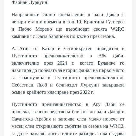
Фабиан Луркуин.
Направилите силно впечатление в рали Дакар с
четири етапни времена в топ 10, Кристина Гутиерес
и Пабло Морено ще възобновят своята W2RC
кампания с Dacia Sandriders по-късно през сезона.
Ал-Атия от Катар е четирикратен победител в
Пустинното предизвикателство в Абу Даби,
включително през 2024 г., когато Буланже го
навигира до победата за втория финал на първо място
за французина в Пустинното предизвикателство.
Себастиан Льоб и белгиецът Луркуин завършиха
осми в крайното класиране през 2022 г.
Пустинното предизвикателство в Абу Даби се
провежда в непосредствена близост до рали Дакар в
Саудитска Арабия и започва след малко повече от
месец след откриващото събитие за сезона на WRC2,
за да се намалят логистичните разходи. Това създава