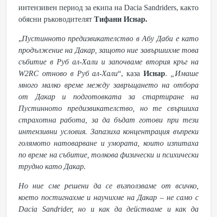
интензивен период за екипа на Dacia Sandriders, както
обясни ръководителят
Тифани
Иснар
.
„
Пустинното предизвикателство в Абу Даби
е като
продължение на Дакар, защото ние завършихме това
събитие в Руб ал-Хали и започваме втория кръг на
W2RC отново в Руб ал-Хали
“, каза
Иснар
.
„Имаше
много малко време между завръщането на отбора
от Дакар и подготовката за стартиране на
Пустинното предизвикателство, но те свършиха
страхотна работа, за да бъдат готови при тези
интензивни условия.
Запазиха концентрация въпреки
голямото натоварване и умората, които изпитаха
по време на събитие, толкова физически и психически
трудно като Дакар.
Но ние сме решени да се възползваме от всичко,
което постигнахме и научихме на Дакар – не само с
Dacia Sandrider, но и как да действаме и как да