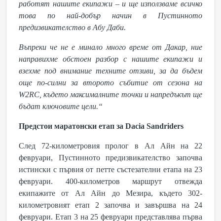
работят нашите екипажи – и ще използваме всичко
това по най-добър начин в Пустинното
предизвикателство в Абу Даби.
Въпреки че не е минало много време от Дакар, ние
направихме обстоен разбор с нашите екипажи и
взехме под внимание техните отзиви, за да бъдем
още по-силни за второто събитие от сезона на
W2RC, където максималните точки и напредъкът ще
бъдат ключовите цели.“
Предстои маратонски етап за Dacia Sandriders
След 72-километровия пролог в Ал Айн на 22
февруари, Пустинното предизвикателство започва
истински с първия от петте състезателни етапа на 23
февруари. 400-километров маршрут отвежда
екипажите от Ал Айн до Мезира, където 302-
километровият етап 2 започва и завършва на 24
февруари. Етап 3 на 25 февруари представлява първа