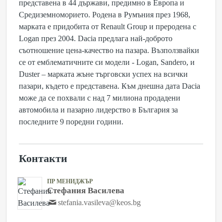
представена в 44 държави, предимно в Европа и
Средиземноморието. Родена в Румъния през 1968,
марката е придобита от Renault Group и преродена с
Logan през 2004. Dacia предлага най-доброто
съотношение цена-качество на пазара. Възползвайки
се от емблематичните си модели - Logan, Sandero, и
Duster – марката жъне търговски успех на всички
пазари, където е представена. Към днешна дата Dacia
може да се похвали с над 7 милиона продадени
автомобила и пазарно лидерство в България за
последните 9 поредни години.
Контакти
ПР МЕНИДЖЪР
Стефания Василева
stefania.vasileva@keos.bg