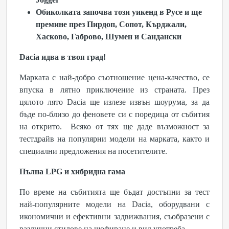
Обиколката започва този уикенд в Русе и ще
премине
през
Пирдоп, Сопот, Кърджали,
Хасково, Габрово, Шумен и Сандански
Dacia идва в твоя град!
Марката с най-добро съотношение цена-качество, се
впуска в лятно приключение из страната. През
цялото лято Dacia ще излезе извън шоурума, за да
бъде по-близо до феновете си с поредица от събития
на открито. Всяко от тях ще даде възможност за
тестдрайв на популярни модели на марката, както и
специални предложения на посетителите.
Пълна
LPG и хибридна гама
По време на събитията ще бъдат достъпни за тест
най-популярните модели на Dacia, оборудвани с
икономични и ефективни задвижвания, съобразени с
различни стилове на шофиране и вид употреба.