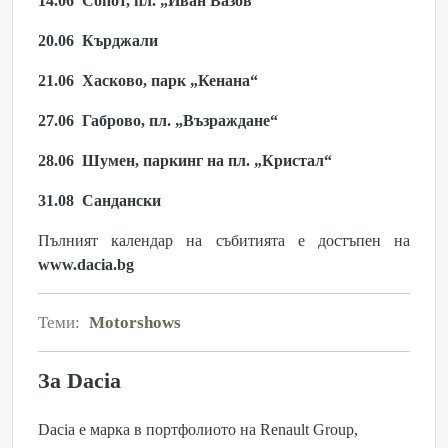
14.06
Сопот, пл. „Иван Вазов“
20.06 Кърдж
али
21.06
Хасково, парк „
Кенана“
27.06
Габрово,
пл.
„
Възраждане“
28.06
Шумен, п
аркинг на пл.
„
Кристал“
31.08
Сандански
Пълният календар на събитията е достъпен на
www.dacia.bg
Теми:
Motorshows
За Dacia
Dacia е марка в портфолиото на Renault Group,