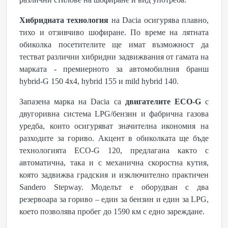
Хибридната технология
на Dacia осигурява плавно,
тихо и отзивчиво шофиране. По време на лятната
обиколка посетителите ще имат възможност да
тестват различни хибридни задвижвания от гамата на
марката - премиерното за автомобилния бранш
hybrid-G 150 4x4, hybrid 155 и mild hybrid 140.
Запазена марка на Dacia са
двигателите ECO-G
с
двугоривна система LPG/бензин и фабрична газова
уредба, които осигуряват значителна икономия на
разходите за гориво. Акцент в обиколката ще бъде
технологията ECO-G 120, предлагана както с
автоматична, така и с механична скоростна кутия,
която задвижва градския и изключително практичен
Sandero Stepway. Моделът е оборудван с два
резервоара за гориво – един за бензин и един за LPG,
което позволява пробег до 1590 км с едно зареждане.