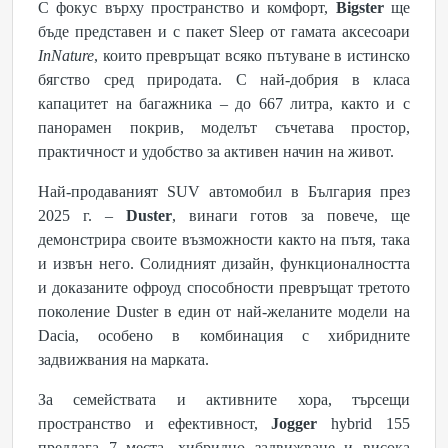
С фокус върху пространство и комфорт,
Bigster
ще
бъде представен и с пакет Sleep от гамата аксесоари
InNature
, които превръщат всяко пътуване в истинско
бягство сред природата. С най-добрия в класа
капацитет на багажника – до 667 литра, както и с
панорамен покрив, моделът съчетава простор,
практичност и удобство за активен начин на живот.
Най-продаваният SUV автомобил в България през
2025 г. –
Duster
, винаги готов за повече, ще
демонстрира своите възможности както на пътя, така
и извън него. Солидният дизайн, функционалността
и доказаните офроуд способности превръщат третото
поколение Duster в един от най-желаните модели на
Dacia, особено в комбинация с хибридните
задвижвания на марката.
За семействата и активните хора, търсещи
пространство и ефективност,
Jogger
hybrid 155
предлага 7 места, хибридно задвижване и висока