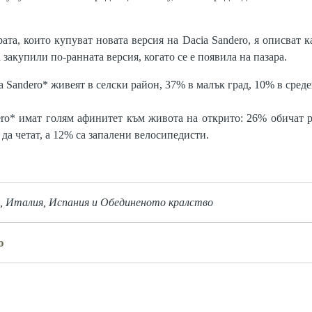
ата, които купуват новата версия на Dacia Sandero, я описват к
а закупили по-ранната версия, когато се е появила на пазара.
 Sandero* живеят в селски район, 37% в малък град, 10% в среде
ro* имат голям афинитет към живота на открито: 26% обичат 
да четат, а 12% са запалени велосипедисти.
, Италия, Испания и Обединеното кралство
o