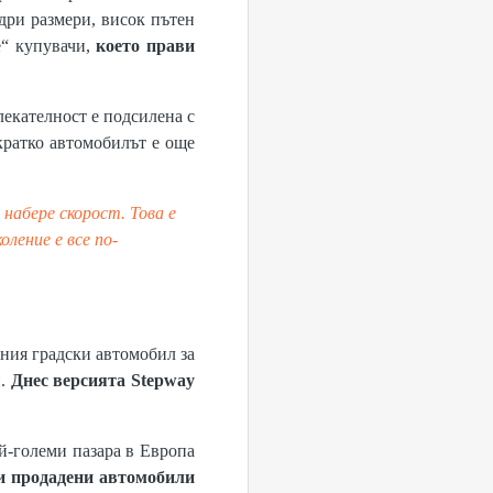
дри размери, висок пътен
е“ купувачи,
което прави
лекателност е подсилена с
кратко автомобилът е още
набере скорост. Това е
ление е все по-
ния градски автомобил за
и.
Днес версията Stepway
й-големи пазара в Европа
и продадени автомобили