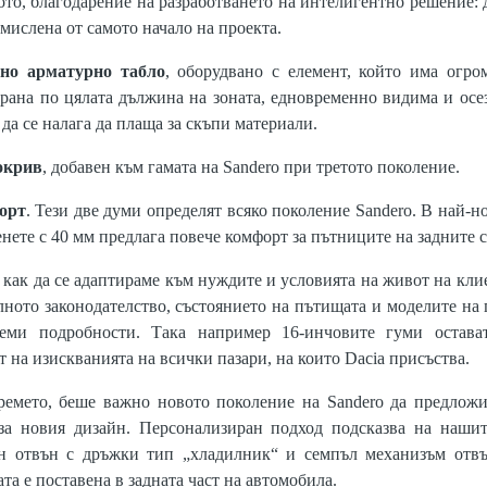
ото, благодарение на разработването на интелигентно решение: 
амислена от самото начало на проекта.
но арматурно табло
, оборудвано с елемент, който има огро
ирана по цялата дължина на зоната, едновременно видима и осе
 да се налага да плаща за скъпи материали.
окрив
, добавен към гамата на Sandero при третото поколение.
орт
. Тези две думи определят всяко поколение Sandero. В най-
енете с 40 мм предлага повече комфорт за пътниците на задните 
 как да се адаптираме към нуждите и условията на живот на кли
ното законодателство, състоянието на пътищата и моделите на 
леми подробности. Така например 16-инчовите гуми остава
ят на изискванията на всички пазари, на които Dacia присъства.
 времето, беше важно новото поколение на Sandero да предлож
за новия дизайн. Персонализиран подход подсказва на наши
н отвън с дръжки тип „хладилник“ и семпъл механизъм отвъ
ата е поставена в задната част на автомобила.