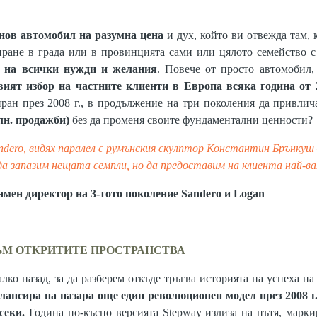
нов автомобил на разумна цена
и дух, който ви отвежда там, 
иране в града или в провинцията сами или цялото семейство с
я на всички нужди и желания
. Повече от просто автомобил,
вият избор на частните клиенти в Европа всяка година от 
иран през 2008 г., в продължение на три поколения да привлич
млн. продажби)
без да променя своите фундаментални ценности?
dero, видях паралел с румънския скулптор Константин Брънкуш
а запазим нещата семпли, но да предоставим на клиента най-
мен директор на 3-тото поколение Sandero и Logan
ЪМ ОТКРИТИТЕ ПРОСТРАНСТВА
лко назад, за да разберем откъде тръгва историята на успеха на
 лансира на пазара още един революционен модел през 2008
г
секи.
Година по-късно версията Stepway излиза на пътя, марк