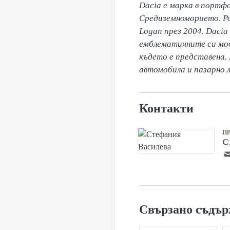
Dacia е марка в портфо
Средиземноморието. Род
Logan през 2004. Dacia
емблематичните си моде
където е представена. 
автомобила и пазарно л
Контакти
П
С
Свързано съдъ