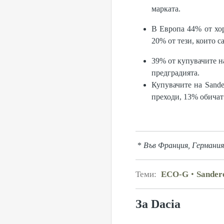
марката.
В Европа 44% от хор
20% от тези, които с
39% от купувачите на
предградията.
Купувачите на Sande
преходи, 13% обичат 
*
Във Франция, Германия
Теми:
ECO-G
Sander
За Dacia