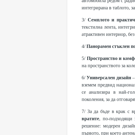
автомобила редом с ради
интегрирана в таблото, з
3/
Семплото и практич
текстилна лента, интегр
атрактивен интериор, без
4/
Панорамен стъклен п
5/
Пространство и комф
на пространството за кол
6/
Универсален дизайн
–
вземем предвид национал
се анализира в най-го
поколения, за да отговар
7/ За да бъде в крак с
вратите
, по-подходящи 
решение: модерен дизай
първото, при което антен