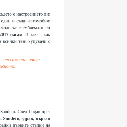
където е настроението ви;
 един и същи автомобил:
 моделът е емблематичен
2017 насам
. И така - как
а всички тези купувачи с
 – от самото начало
важното.
 Sаndero. След Logan през
.:
Sandero, здрав, пъргав
ирайки първите стъпки на