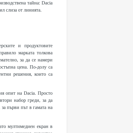
изводствена тайна: Dacia
ил слиза от линията.
рските и продуктовите
правило марката толкова
мателно, за да се намери
достъпна цена. По-долу са
нтни решения, които са
ия опит на Dacia. Просто
втори набор греди, за да
 за първи път в гамата на
.
като мултимедиен екран в