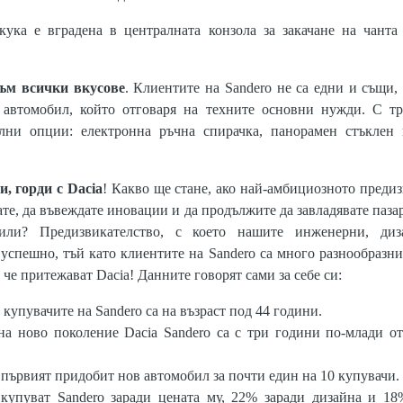
 кука е вградена в централната конзола за закачане на чант
ъм всички вкусове
. Клиентите на Sandero не са едни и същи,
 автомобил, който отговаря на техните основни нужди. С тр
ални опции: електронна ръчна спирачка, панорамен стъклен
, горди с Dacia
! Какво ще стане, ако най-амбициозното предиз
ате, да въвеждате иновации и да продължите да завладявате паза
или? Предизвикателство, с което нашите инженерни, диз
 успешно, тъй като клиентите на Sandero са много разнообразни
 че притежават Dacia! Данните говорят сами за себе си:
купувачите на Sandero са на възраст под 44 години.
на ново поколение Dacia Sandero са с три години по-млади от
 първият придобит нов автомобил за почти един на 10 купувачи.
купуват Sandero заради цената му, 22% заради дизайна и 18