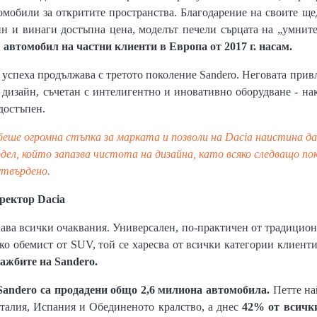
томобили за откритите пространства. Благодарение на своите ще
йн и винаги достъпна цена, моделът печели сърцата на „умнит
автомобил на частни клиенти в Европа от 2017 г. насам.
а успеха продължава с третото поколение Sandero. Неговата прив
 дизайн, съчетан с интелигентно и иновативно оборудване - на
достъпен.
еше огромна стъпка за марката и позволи на Dacia наистина да 
ел, който запазва чистота на дизайна, като всяко следващо поко
утвърдено.
ректор Dacia
ава всички очаквания. Универсален, по-практичен от традицион
лко обемист от SUV, той се харесва от всички категории клиент
ажбите на Sandero.
Sandero са продадени общо 2,6 милиона автомобила.
Петте на
талия, Испания и Обединеното кралство, а днес
42% от всичк