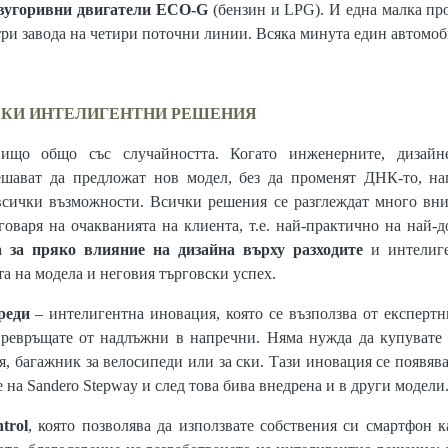
двугоривни двигатели ECO-G
(бензин и LPG). И една малка про
три завода на четири поточни линии. Всяка минута един автомоб
СКИ ИНТЕЛИГЕНТНИ РЕШЕНИЯ
ищо общо със случайността. Когато инженерните, дизайне
ешават да предложат нов модел, без да променят ДНК-то, на
всички възможности. Всички решения се разглеждат много вни
говаря на очакванията на клиента, т.е. най-практично на най-
а за пряко влияние на дизайна върху разходите
и интелиге
а на модела и неговия търговски успех.
реди
– интелигентна иновация, която се възползва от експертн
превръщате от надлъжни в напречни. Няма нужда да купувате 
, багажник за велосипеди или за ски. Тази иновация се появява
е на Sandero Stepway и след това бива внедрена и в други модели
trol
, която позволява да използвате собствения си смартфон 