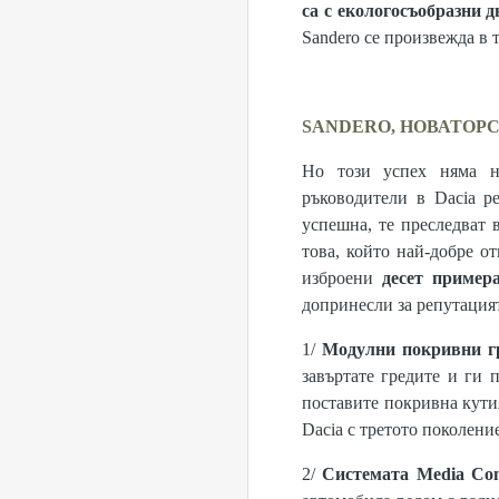
са с екологосъобразни 
Sandero се произвежда в 
SANDERO, НОВАТОР
Но този успех няма н
ръководители в Dacia р
успешна, те преследват 
това, който най-добре от
изброени
десет пример
допринесли за репутацият
1/
Модулни покривни г
завъртате гредите и ги 
поставите покривна кутия
Dacia с третото поколени
2/
Системата Media Con