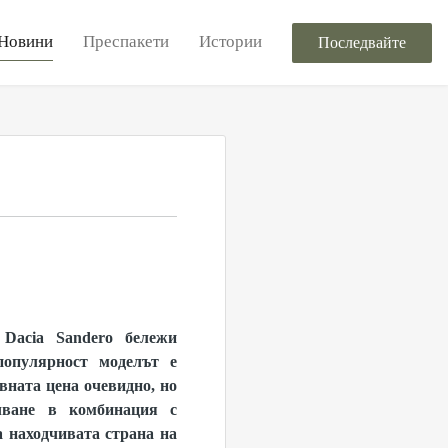
Новини
Преспакети
Истории
Последвайте
 Dacia Sandero бележи
популярност моделът е
вната цена очевидно, но
ъчване в комбинация с
а находчивата страна на