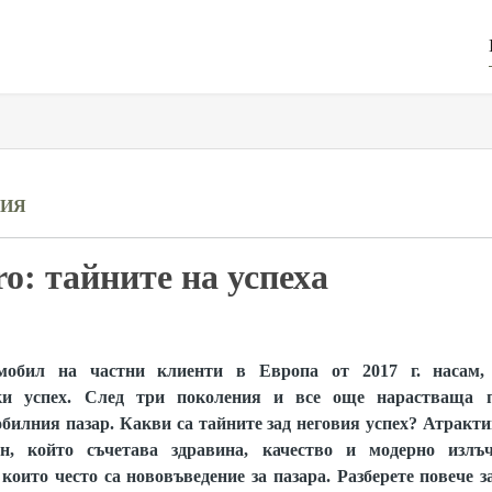
РИЯ
ro: тайните на успеха
мобил на частни клиенти в Европа от 2017 г. насам,
ки успех. След три поколения и все още нарастваща 
билния пазар. Какви са тайните зад неговия успех? Атракти
н, който съчетава здравина, качество и модерно изл
които често са нововъведение за пазара. Разберете повече з