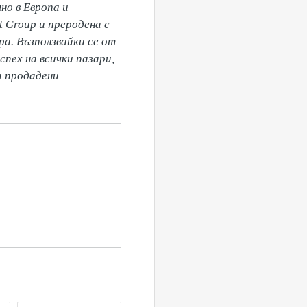
о в Европа и 
Group и преродена с 
а. Възползвайки се от 
пех на всички пазари, 
 продадени 