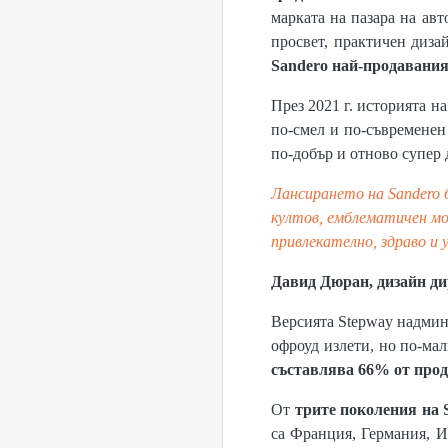
марката на пазара на ав
просвет, практичен диза
Sandero най-продавания 
През 2021 г. историята н
по-смел и по-съвременен
по-добър и отново супер 
Лансирането на Sandero б
култов, емблематичен мод
привлекателно, здраво и 
Давид Дюран, дизайн ди
Версията Stepway надмин
офроуд излети, но по-ма
съставлява 66% от прод
От
трите поколения на 
са Франция, Германия, И