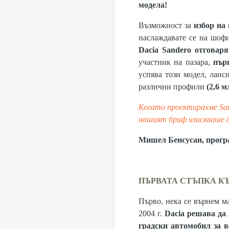
модела!
Възможност за
избор на
наслаждавате се на шоф
Dacia Sandero отговар
участник на пазара,
пър
успява този модел, ланс
различни профили
(2,6 
Когато проектирахме San
нашият бриф изискваше д
Мишел Бенсусан, програ
ПЪРВАТА СТЪПКА К
Първо, нека се върнем ма
2004 г.
Dacia решава да
градски автомобил за в