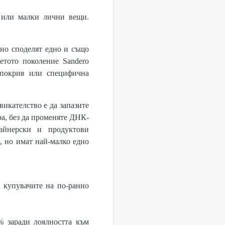
а или малки лични вещи.
 но споделят едно и също
етото поколение Sandero
 покрив или специфична
викателство е да запазите
ра, без да променяте ДНК-
айнерски и продуктови
, но имат най-малко едно
 купувачите на по-ранно
% заради лоялността към