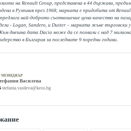
лиото на Renault Group, представена в 44 държави, предимн
ена в Румъния през 1968, марката е придобита от Renault 
 предлага най-доброто съотношение цена-качество на пазар
ли - Logan, Sandero, и Duster – марката жъне търговски ус
Към днешна дата Dacia може да се похвали с над 7 милиона
идерство в България за последните 9 поредни години.
Р МЕНИДЖЪР
тефания Василева
stefania.vasileva@keos.bg
ржание