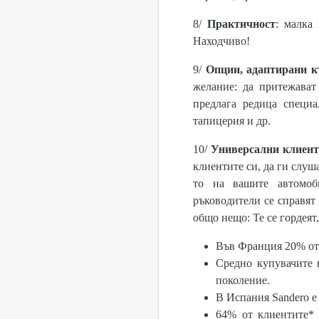
8/
Практичност
: малка
Находчиво!
9/
Опции, адаптирани к
желание: да притежават
предлага редица специ
тапицерия и др.
10/
Универсални клиенти
клиентите си, да ги слуш
то на вашите автомоб
ръководители се справят
общо нещо: Те се гордеят,
Във Франция 20% от 
Средно купувачите 
поколение.
В Испания Sandero е
64% от клиентите* 