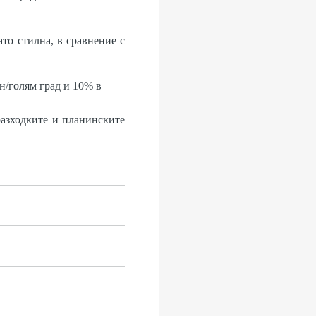
ато стилна, в сравнение с
н/голям град и 10% в
разходките и планинските