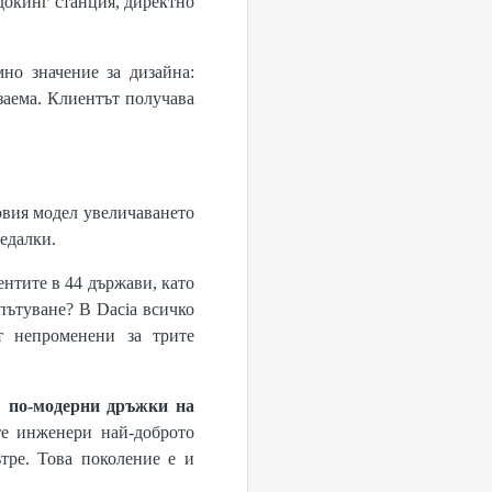
докинг станция, директно
мно значение за дизайна:
заема. Клиентът получава
новия модел увеличаването
седалки.
ентите в 44 държави, като
пътуване? В Dacia всичко
т непроменени за трите
и
по-модерни дръжки на
те инженери най-доброто
тре. Това поколение е и